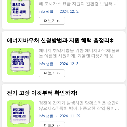
해 도시가스 요금 지원과 친환경 보일러 보
1-1. 겨울철 고장의 주범은? 가스(연료) 부족
조금 혜택을 발표했습니다! 이번 지원은 한
보일러 연료가 충분하지 않다면 당연히 정
info 생활
2024. 12. 3.
시적으로 제공되는 만큼, 놓치지 않고 혜택
상 작동이 어렵습니다. 연료 상태를 먼저 확
을 챙기려면 정확한 정보를 알고 계셔야 합
더보기 ››
인하세요.가스 공급 중단가스 요금 미납 또
니다. 이번 글에서는 지원 내용, 신청 방법,
는 지역 가스공급 문제로 인해 보일러가 멈
그리고 추가 혜택까지 꼼꼼히 살펴보겠습니
출 수 있습니다.가스 밸..
다. 🌟 도시가스 요금 지원 혜택, 왜 중요한
에너지바우처 신청방법과 지원 혜택 총정리❄️
가요? 2024년 겨울, 연료비 상승과 한파가
예상되는 가운데 정부의 지원책은 특히 에
에너지 취약계층을 위한 에너지바우처!올해
너지 취약계층에게 큰 도움이 됩니다. 에너
는 여름엔 시원하게, 겨울엔 따뜻하게 보낼
지 바우처, 차상위계층, 장애인, 국가유공자
수 있도록 에너지비용을 지원받아 보세요.
등이 주요 지원 대상이며, 지원 금액이 최대
info 생활
2024. 12. 3.
본 글에서는 에너지바우처의 신청 조건, 지
59만 2,000원에 달합니다. 아래에서 상세한
원 금액, 신청 방법, 기간 등 모든 정보를 한
더보기 ››
내용을 확인하세요. 📌 도시가스 요금 지원:
눈에 확인할 수 있습니다. 📌 에너지바우처
상세 지원 내용 지원 기간 및 금액지원 기간:
란? 에너지바우처는 정부가 경제적으로 어
2024년 ..
려운 계층의 에너지비용 부담을 덜어주기
전기 고장 이것부터 확인하자!
위해 제공하는 지원 제도입니다.전기, 도시
가스, 지역난방, 등유, LPG, 연탄 등 다양한
정전이 갑자기 발생하면 당황스러운 순간이
에너지원에 대해 비용을 지원하며,하절기와
많으시죠? 특히 밤이나 중요한 작업 중이라
동절기로 나누어 각각 적합한 에너지 사용
면 더욱 그렇습니다. 하지만 이런 상황에서
환경을 제공합니다. 🌟 지원 대상 확인하기:
info 생활
2024. 11. 29.
침착하게 대처하는 것이 가장 중요합니
내가 해당될까? 에너지바우처는 소득기준
다. 오늘은 정전 시 대처 방법과 전기 고장
더보기 ››
과 세대원 특성기준을 동시에 충족해야 합