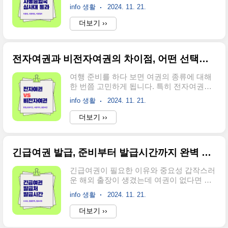
여행을 떠나는 설렘 속에서 가장 스트레스
약 90%, 실내 디자인의 약 50%가 세븐을 그
info 생활
2024. 11. 21.
를 받는 순간 중 하나일 수 있습니다. ✈️ 하
대로 재현했습니다.프리미엄 보트테일 디자
지만 전자여권을 소지하고 있다면 자동출입
더보기 ››
인유려한 루프 라인과 후면 디자인으로 세
국심사대를 이용해 몇 초 만에 심사를 끝낼
련된 느낌을 강조하며, 다른 SUV들과 차별
수 있다는 사실, 알고 계셨나요?오늘은 전자
화됩니다.넓은 실..
여권으로 자동출입국심사대를 사용하는 방
전자여권과 비전자여권의 차이점, 어떤 선택이 적합할까?
법을 쉽고 빠르게 알려드릴게요! 😊 전자여
권과 비전자여권의 차이점, 어떤 선택이 적
여행 준비를 하다 보면 여권의 종류에 대해
합할까?여행 준비를 하다 보면 여권의 종류
한 번쯤 고민하게 됩니다. 특히 전자여권과
에 대해 한 번쯤 고민하게 됩니다. 특히 전자
비전자여권의 차이는 무엇인지, 상황에 따
여권과 비전자여권의 차이는 무엇인지, 상
info 생활
2024. 11. 21.
라 어떤 여권이 더 적합한지 궁금하실 텐데
황에 따라 어떤 여권이 더 적합한지 궁금하
요. 이 글에서는 두 여권의 주요 차이점과 각
더보기 ››
실 텐데요. 이 글에서는 두
각의 장점을 상세히 살펴보며, 여행 계획에
yul.myheeya.com 긴급여권 발급, 준비부터
맞는 선택을 돕겠습니다. ✈️ 전자여권의 특
발급시간까지 완벽 가이드✈️긴급여권이 필
징과 장점 전자여권은 여권에 전자칩이 내
요..
긴급여권 발급, 준비부터 발급시간까지 완벽 가이드✈️
장되어 소지자의 개인정보와 생체정보를 저
장하는 최신형 여권입니다.이는 보안성과
긴급여권이 필요한 이유와 중요성 갑작스러
편의성을 대폭 강화하며, 많은 국가에서 전
운 해외 출장이 생겼는데 여권이 없다면 어
자여권 소지자를 우대합니다. 전자여권이
떻게 해야 할까요? 혹은 중요한 가족사를 해
제공하는 혜택 1. 강화된 보안성: 전자칩에
info 생활
2024. 11. 21.
결하기 위해 즉시 출국해야 하는 상황이라
저장된 정보로 위조와 변조가 거의 불가능
면요? 이런 경우 긴급여권 발급이 해답이 됩
더보기 ››
합니다.2. 출입국 절차 간소화: 자동 출입국
니다! 긴급여권은 단기간에 발급이 가능하
심사대(E-Gate)를 이용해 빠르게 통과할 수