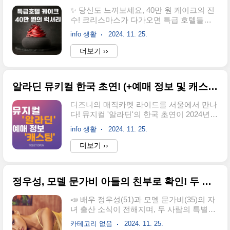
장 신고, 이사 정산 등 다양한 서비스를 24시
✨ 당신도 느껴보세요, 40만 원 케이크의 진
간 연중무휴로 제공하고 있습니다. 전기에
수! 크리스마스가 다가오면 특급 호텔들이
관한 모든 민원과 문의를 한 번에 처리할 수
선보이는 고급 케이크는 단순한 디저트를
있는 ARS 시스템과 상담원 서비스를 이용
info 생활
2024. 11. 25.
넘어 하나의 예술로 자리 잡고 있습니다. 특
해 보세요. 📌 고객센터 전화번호유선전화:
히, 서울신라호텔의 '더 테이스트 오브 럭셔
더보기 ››
국번 없이 ☎ 123휴대폰: 지역번호 + 123✅
리'는 화려한 디자인과 독창적인 재료로 많
ARS 이용 방법말로 하는 ARS와 누르는
은 주목을 받고 있는데요. 가격은 무려 40만
ARS 두 가지 중 편..
원! 이 특별한 케이크는 맛과 디자인, 그리고
알라딘 뮤키컬 한국 초연! (+예매 정보 및 캐스팅 공개)
희소성을 모두 겸비한 최고급 디저트로, 연
말을 더욱 빛내줍니다. 🎄✨ 🎂 특급 호텔 케
디즈니의 매직카펫 라이드를 서울에서 만나
이크, 왜 이렇게 비쌀까?1. 고급 재료 사
다! 뮤지컬 '알라딘'의 한국 초연이 2024년
용 서울신라호텔의 케이크는 겨울 트러플과
11월 22일부터 2025년 6월 22일까지 서울
프랑스 디저트 와인 샤또 디켐을 사용하여
info 생활
2024. 11. 25.
샤롯데씨어터에서 펼쳐집니다. 전 세계에서
풍미를 극대화했습니다.그랜드 인터컨티넨
사랑받는 디즈니 애니메이션을 원작으로 한
더보기 ››
탈 서울 파르나스에서는 회전하는 대관람차
이 뮤지컬은 놀라운 스토리와 알란 멘켄의
디자인의 '위시 휠' 케이크를 선보이며, 예술
명곡, 화려한 무대 연출로 기대감을 한층 더
성과 희소성을 강조합니다. ..
높이고 있습니다. 이번 공연은 최고의 배우
정우성, 모델 문가비 아들의 친부로 확인! 두 사람의 이야기와 양육 계획
진과 흥미진진한 무대 효과, 완벽한 라이브
음악으로 관객들에게 잊지 못할 경험을 선
📣 배우 정우성(51)과 모델 문가비(35)의 자
사할 예정입니다. '알라딘' 예매 정보를 지금
녀 출산 소식이 전해지며, 두 사람의 특별한
바로 확인하세요! 📅 티켓 예매 일정 및 방
이야기가 큰 화제를 모으고 있습니다! 정우
법 뮤지컬 '알라딘'은 빠른 매진이 예상됩니
카테고리 없음
2024. 11. 25.
성의 소속사 아티스트컴퍼니는 문가비가 출