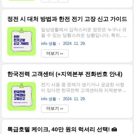
시 해결 가이드를 단계별로 알아보겠습니
니다. 1. 소득기준「국민기초생활보장법」
다! 📌 정전이 발생했을 때 가장 먼저 해야
에 따른 생계급여, 의료급여, 주거급여, 교..
할 일 1️⃣ 침착하기갑작스러운 정전 상황에
정전 시 대처 방법과 한전 전기 고장 신고 가이드
서도 당황하지 마세요. 주변을 살피고 차분
히 대처해야 합니다. 특히, 위험한 기기(스토
일상생활에서 갑작스러운 정전은 누구나 겪
브, 전자레인지 등)가 작동 중이었다면 즉시
을 수 있는 당황스러운 상황입니다. 특히, 폭
확인하세요.2️⃣ 주변 상황 확인집 안 전체가
우, 폭설, 강풍 등 기후 요인으로 전력 공급
정전인지, 아니면 특정 방이나 기기만 전기
info 생활
2024. 11. 29.
이 중단될 경우, 빠르고 침착하게 대처하는
가 나간 건지 확인합니다.이웃집이나 건물
것이 중요합니다. 오늘은 정전 시 전기 고장
더보기 ››
전체가 정전인지도 확인해 보세요. 단순히
신고 방법과 한전을 통해 이를 해결하는 절
집 내부 문제인지 지역 정전인지 판단하는
차를 하나하나 살펴보겠습니다. 🔌 한전 전
데 중요한 힌트가 됩니다.3️⃣ 전..
기 고장 신고 방법 정전이 발생하면 원인을
한국전력 고객센터 (+지역본부 전화번호 안내)
정확히 파악하는 것이 우선입니다. 개인적
문제인지, 지역적 문제인지 구분한 후, 적절
전기 사용 중 문제가 생기거나 궁금한 사항
한 신고 절차를 진행하세요. 1. 한전: ON 모
이 있다면 한국전력 고객센터와 지역본부를
바일 앱을 활용한 신고 방법요즘 가장 손쉬
통해 빠르게 도움을 받을 수 있습니다. 이번
운 방법은 한전: ON 앱을 활용하는 것입니
info 생활
2024. 11. 29.
포스팅에서는 한국전력 고객센터 전화번호,
다. 몇 번의 터치만으로도 전기 고장을 신고
ARS 이용 방법, 그리고 주요 지역본부 전화
더보기 ››
할 수 있어 매우 편리합니다. 구글 한전ON
번호를 정리하여 신속하고 정확하게 문제를
앱 다운로드👆️ 애플 한전ON 앱 다운로드
해결하는 방법을 안내해 드리겠습니다.
👆️ 앱 설..
😊 💡 한국전력 고객센터 전화번호 안내 한
특급호텔 케이크, 40만 원의 럭셔리 선택! 🍰
국전력 고객센터는 전기요금 조회, 전기 고