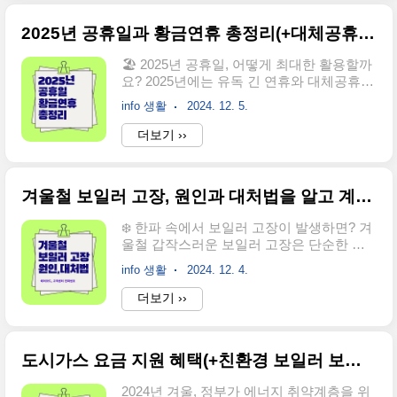
경험, 함께 해보세요! 여러분의 선택으로 국
지..
가대표가 탄생합니다! 🔍 현역가왕 2 투표,
2025년 공휴일과 황금연휴 총정리(+대체공휴일, 연차 활용법까지)📅
어디서 할 수 있나요? 현역가왕 2의 투표는
네이버 앱 또는 네이버 NOW 앱에서 진행됩
🏖️ 2025년 공휴일, 어떻게 최대한 활용할까
니다.아직 앱을 설치하지 않으셨다면 앱 스
요? 2025년에는 유독 긴 연휴와 대체공휴일
토어를 통해 무료로 다운로드 가능합니
덕분에 많은 사람들이 기다려온 황금 같은
다. 💡 다운로드 바로가기 네이버 앱 다운
info 생활
2024. 12. 5.
휴식의 기회가 찾아옵니다! 특히 주 5일제
로드 (안드로이드) 네이버 앱 다운로드 (아
근무자 기준으로 총 119일의 휴식이 예정되
더보기 ››
이폰) ✅ 현역가왕 2 투표 방법: 간단히 따
어 있어, 연차를 잘 활용하면 긴 연휴를 즐길
라 해보세요! 1️⃣ 네이버 앱 실행스마트폰에
수 있는 황금 같은 해가 될 예정인데요. 오늘
네이버 앱 또는..
글에서는 2025년 공휴일, 대체공휴일, 황금
겨울철 보일러 고장, 원인과 대처법을 알고 계신가요?🚨
연휴, 그리고 연차 활용 꿀팁까지 모두 총정
리해 드리겠습니다. ✨ 2025년 휴가 계획을
❄️ 한파 속에서 보일러 고장이 발생하면? 겨
미리 세우고, 연휴를 200% 활용하고 싶다면
울철 갑작스러운 보일러 고장은 단순한 불
이 글 끝까지 읽어보세요! 🗓️ 2025년 공휴일
편을 넘어 큰 스트레스로 이어질 수 있습니
과 연휴, 제대로 활용하는 방법✅ 2025년 공
info 생활
2024. 12. 4.
다. 난방과 온수 공급이 끊기면 일상생활이
휴일: 총 며칠일까요? 2025년의 공휴일은
마비될 정도인데요. 이번 글에서는 "겨울철
더보기 ››
총 68일(관공서 기준)입니다. 주 5일제 근무
보일러 고장 원인", "증상", "에러코드"와 함
자의 경우 주말을 포함하면 ..
께, 제조사별 고객센터 정보 및 신속히 대처
하는 팁까지 자세히 알려드립니다. 글을 끝
도시가스 요금 지원 혜택(+친환경 보일러 보조금)🏡💡
까지 읽으시면 보일러 고장 시 당황하지 않
고 문제를 해결하는 방법을 확실히 알게 되
2024년 겨울, 정부가 에너지 취약계층을 위
실 거예요! 🔍 1. 보일러 고장 원인 알아보기