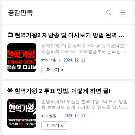
본문 바로가기
공감만족
📺 현역가왕2 재방송 및 다시보기 방법 완벽 가이드
현역가왕2의 감동적인 무대를 놓치셨나요?
걱정하지 마세요! TV 재방송부터 온라인 다
시보기까지 모든 방법을 안내드립니다.
info 생활
2024. 12. 11.
💡 🎬 현역가왕2 TV 재방송 일정 현역가왕2
의 TV 재방송은 아래 채널에서 진행됩니
더보기 ››
다. CMCTV:매주 금요일 오후 9시 50분토요
일 오전 8시 10분, 오후 6시 30분일요일 오
전 8시 10분, 오후 6시 30분MBN 및 MBN 플
🌟 현역가왕 2 투표 방법, 이렇게 하면 끝!
러스 채널:재방송 시간은 주마다 달라질 수
있으니, TV 편성표 확인이 필수입니다. 👉
안녕하세요! 오늘은 현역가왕 2의 투표 방법
Tip: 방송사 공식 홈페이지에서 최신 일정을
을 초보자도 쉽게 따라할 수 있도록 알려드
확인하세요. 일정 변경이 잦으니 참고 바랍
릴게요. 이 투표는 참가자들의 무대에 날개
니다. 🌐 현역가왕2 온라인 다시보기현역가
info 생활
2024. 12. 11.
를 달아주는 중요한 과정인데요. 네이버 앱
왕2 온라인 다시보기 인터넷으로도 현역가
과 네이버 NOW 앱을 활용해 간단하게 참여
더보기 ››
왕2의 방송을 쉽게 시청할 수 있습니다. 다
할 수 있습니다.한 표로 꿈을 응원하는 멋진
음 방법을 활용하세요. 1. MBN 공식 홈페이