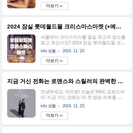
다! 미리 티켓 예매 일정과 정보를 체크하세
산한 아들의 친부가 정우성임을 공식 인정
더보기 ››
요. 2~3월 공연 티켓 오픈:👉 2025년 2월 4
하며 책임 있는 부모로서의 역할을 약속했
일부터 3월 3일까지의 공연 티켓은 2024년
습니다. 🍼 출산과 인정 경위 문가비는 지난
12월..
22일 자신의 SNS를 통해 출산 소식을 처음
2024 잠실 롯데월드몰 크리스마스마켓 (+예약방법, 스탬프, 포토존)🎄
공개했습니다. 이에 대해 정우성의 소속사
는 24일 공식 입장을 통해 문가비의 아들의
서울에서 크리스마스를 즐길 최고의 장소를
친부가 정우성임을 인정하며, 출산 사실을
찾고 계신가요? 2024 잠실 롯데월드몰 크리
확인했습니다. 문가비는 이 소식을 공유하
스마스마켓은 그 해답이 되어줄 특별한 공
며 "너무나 갑작스럽게 찾아온 소식에 아무
info 생활
2024. 11. 23.
간입니다. 예약 방법부터 입장료, 그리고 인
런 준비가 되어 있지 않았다"면서도, "가족
스타 감성 포토존까지 한 번에 정리했습니
더보기 ››
들의 축복 속에 조용히 임신 기간을 보냈
다. 이번 겨울, 서울 한복판에서 크리스마스
다"고 전하며 모성애를 드러냈습니다. 💑
의 낭만을 만끽해보세요! 📌 크리스마스마
두 사람의 관계: 우연한 만남..
켓 기본정보 & 위치 행사 기간: 2024년 11월
지금 거신 전화는 로맨스와 스릴러의 완벽한 조화! (+원작 웹소설 )
20일 ~ 2025년 1월 5일운영 시간: 매일
10:30~22:00주소: 서울 송파구 올림픽로
안녕하세요, 여러분! 오늘은 MBC 금토드라
300 (롯데월드몰 잔디광장)교통: 지하철 2호
마 '지금 거신 전화는'의 첫 방송 리뷰를 준
선 잠실역 1번 출구 또는 8호선 잠실역 11번
비했습니다. 이 드라마는 로맨스와 스릴러
출구 잠실 롯데월드몰 잔디광장은 이미 서
info 생활
2024. 11. 23.
라는 독특한 장르적 조합으로, 첫 방송부터
울에서 크리스마스 분위기가 가장 잘 느껴
강렬한 인상을 남기며 시청자들을 사로잡았
더보기 ››
지는 장소로 소문난 곳이에요. 특히 샤넬 로
는데요. 첫 방송의 매력 포인트, 스토리, 그
고 조형물 옆에 자리 잡은 아이스링크는 방
리고 캐릭터의 디테일까지 자세히 살펴볼게
문객들에게 큰 ..
요! 📺 📌 드라마 개요: 지금 거신 전화는 방