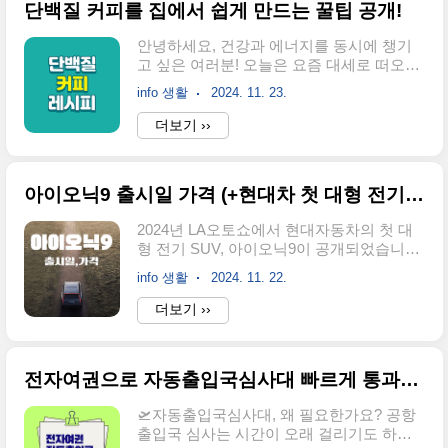
단백질 커피를 집에서 쉽게 만드는 꿀팁 공개!
송사: MBC 금·토 오후 9시 50분장르: 로맨
스릴러총 회차: 12부작첫 방송 시청률: 5.5%
안녕하세요, 건강과 에너지를 동시에 챙기
(최고 시청률 6.1%)키워드: 로맨스 스릴러,
고 싶은 여러분! 오늘은 요즘 대세로 떠오르
쇼윈도 부부, 납치 협박, 함묵증, 대통령실
고 있는 단백질 커피에 대해 깊이 알아보고,
대변인 재방송 편성표 보러가기👆️ 첫 방송부
info 생활
2024. 11. 23.
누구나 집에서 쉽게 따라 할 수 있는 초간단
터 5% 이상의 시청률을 기록하며 흥미로운
레시피를 소개하겠습니다. 💪 단백질 커피
더보기 ››
서막을 열었습니다. 여기에 "쇼윈도 부부",
는 건강을 유지하면서도 맛있는 커피를 즐
"납치와 협박", "대통령실 대변인"이라는 요..
기고 싶은 분들에게 딱 맞는 음료랍니다. 단
백질 커피란? ☕️ 단백질 커피는 일반 커피에
아이오닉9 출시일 가격 (+현대차 첫 대형 전기 SUV)
단백질 파우더를 첨가해 만든 음료로, 커피
의 각성 효과와 단백질의 영양적 이점을 모
2024년 LA오토쇼에서 현대자동차의 첫 대
두 누릴 수 있는 획기적인 조합입니다. 특히
형 전기 SUV, 아이오닉9이 공개되었습니
운동 후 빠르게 단백질을 보충하거나 아침
다. 2021년 콘셉트카 ‘세븐’의 양산형 모델로
식사를 간단히 대체하고 싶을 때 최적의 선
info 생활
2024. 11. 22.
제작된 이 차량은 첨단 기술과 혁신적인 디
택이 될 수 있습니다. 👉 단백질 커피는 왜
자인을 겸비한 전기 SUV로, 현대차의 미래
더보기 ››
이렇게 인기 있을까요?바로 체중 감량, 근육
비전을 반영합니다. 특히 E-GMP 플랫폼 기
성장, 그리고 에너지 충전이라는 세 가지 효
반으로 설계된 아이오닉9은 전기차 시장의
과를 한 번에 기대할 수 ..
새로운 지평을 열 것으로 기대됩니다. 🚗 아
전자여권으로 자동출입국심사대 빠르게 통과하기 💳✈️
이오닉9의 주요 특징 아이오닉9은 디자인,
성능, 시장 전략의 세 가지 핵심 요소에서 돋
🛫자동출입국심사대, 왜 필요한가요? 공항
보이는 모델입니다. 1️⃣ 혁신적인 디자인콘
출입국 심사는 시간이 오래 걸리기도 하고,
셉트카 ‘세븐’의 완벽한 구현외관 디자인의