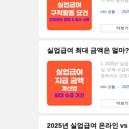
가 즉시 중단됩
성이 크고, 5
info 생활
2025
여기서는 구직활
데이터와 함께 
기준실업급여를
더보기 
적발될 경우 즉
차 실업인정일:
실업급여 최대 금액은 얼마?
1. 2025년
상, 반복 수급
청하려는 근로자
확히 이해해야 한
info 생활
2025
금액하한액: 64,1
년과 동일)최대 
5년 내 3회 
더보기 
적발 시 2배 
여는 **퇴사 전 3