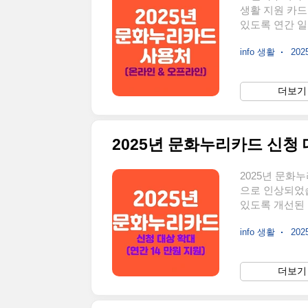
생활 지원 카드로
있도록 연간 일
급되며, 다양한
info 생활
2025
변경 사항지원금
존 문화·체육·
보유자는 자동으
더보기 
결제 기능 제공
다양한 가맹점에
2025년 문화누리카드 신청 대
2025년 문화
으로 인상되었습
있도록 개선된 
아야 합니다.올
info 생활
2025
는 제도도 포함
신청부터 사용처
카드 지원 대
더보기 
층의 문화생활을
되고, 지원금도