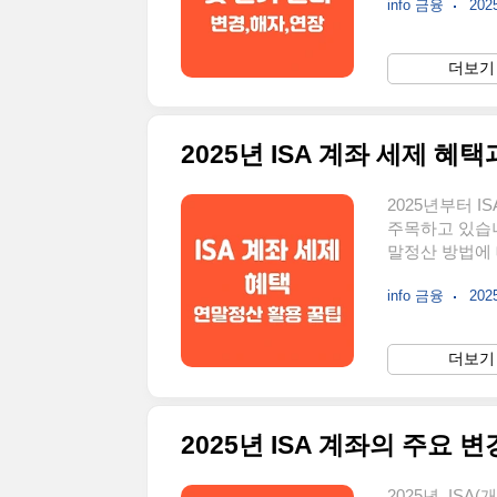
info 금융
2025
다.ISA 계좌
혜택도 유지됩니
관의 영업점 방문
더보기 
자산 현금화기존
상품(펀드, EL
2025년 ISA 계좌 세제 혜
2025년부터 
주목하고 있습니
말정산 방법에
지 읽어보세요!
info 금융
2025
터 ISA 계좌의
서 500만 원으
과세 한도가 넉
더보기 
특히, 서민형 
다.2. 분리과
2025년, I