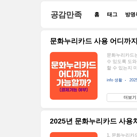
본문 바로가기
공감만족
홈
태그
방명
문화누리카드 사용 어디까지
문화누리카드는
수 있도록 도와
할 수 있는지 
용할 수 있는 
info 생활
2025
여부까지 상세히
화누리카드를 이
관람할 수 있습
더보기 
화누리카드 이용 
부 적용 가능1
2025년 문화누리카드 사용처
1. 문화누리