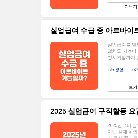
신청은 PC(홈택
더보기 
(PC & 모바일
로그인‘근로장려
실업급여를 받
절차를 지켜야 
형사처벌까지 
수는 연평균 5만
info 생활
2025
로 간주되지 않
실업급여 수급
수 있는 기준은
더보기 
정을 지켜야 한
되지 않아 실업
2025 실업급여 구직활동 요건
2025년부터 
아닌 실제 취업