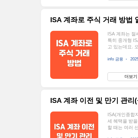
리랜서는 24개월
ISA 계좌로 주식 거래 방법
ISA 계좌는 
특히 중개형 I
고 있는데요. 
제 혜택까지 
info 금융
2025
ISA(Indivi
택 계좌입니다.
운용할 수 있다
더보기 
제 혜택과 투자
다.ISA 계좌의
ISA 계좌 이전 및 만기 관리(
ISA(개인종
세 혜택을 받을
할 때는 여러 
이전 절차, 중