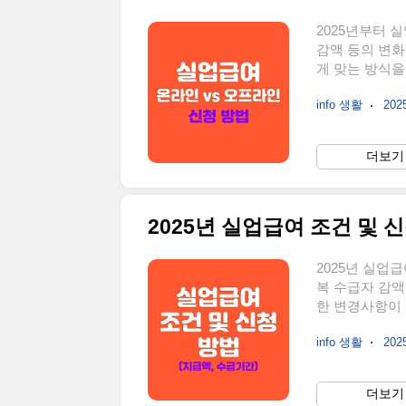
2025년부터 
감액 등의 변
게 맞는 방식을
리할까?신청 방
info 생활
2025
문에서 신청 절
하게 안내한다.
해야 지급된다.
더보기 
이 적용된다.필
사유: 비자발적 
2025년 실업급여 조건 및 
2025년 실업
복 수급자 감액
한 변경사항이 
까지 가장 구체적
info 생활
2025
을까?실업급여를
해야 한다. 2
용보험 가입 기
더보기 
가입초단시간 근