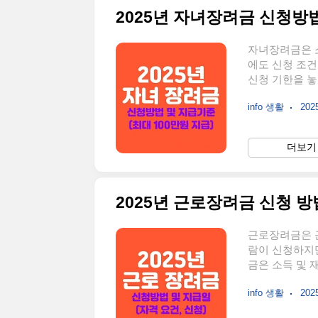
2025년 자녀장려금 신청방법
자녀장려금은 소
에도 신청 조건
신청 기한을 놓
와 지급 기준
info 생활
2025
다.1. 202
재산, 자녀 연령
이하맞벌이, 외
더보기 
사업소득, 기타
원 이하부동산, 
2025년 근로장려금 신청 방
근로장려금은 
람이 신청하지만
금은 소득 및 
못 이해하면 5
info 생활
2025
야 유리함📌 이
지급액 계산법을