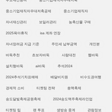
부모재산증여
중소기업재직자우대저축
중소기업재직자우대저축공제
중소기업재직자
자녀재산관리
보일러관리
농축산물 구매
2025육아휴직
isa 계좌 연장
자녀장려금 지급 기준
주민세 납부금액
개인분
바둑추천
초보자바둑
사람대전
웹바둑
설치형바둑
ai바둑
추석2024
2024추석기차표예매
배달비지원
비수도권여행
경제적 소비
티켓팅 전략
쏭맥축제
송도달빛축제공원축제
2024송도맥주축제라인업
티켓팅 팁
팬 투표
생방송 중계
관람정보