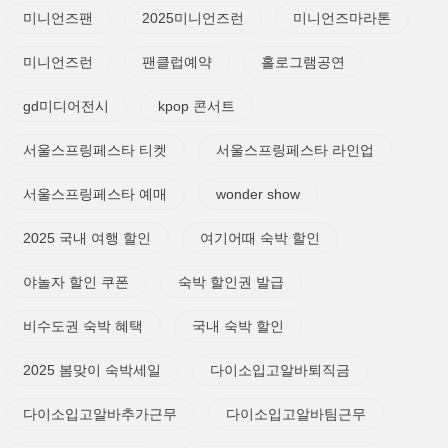
미니언즈팬
2025미니언즈런
미니언즈마라톤
미니언즈런
팬클럽예약
홀로그램공연
gd미디어전시
kpop 콘서트
서울스프링페스타 티켓
서울스프링페스타 라인업
서울스프링페스타 예매
wonder show
2025 국내 여행 할인
여기어때 숙박 할인
야놀자 할인 쿠폰
숙박 할인권 발급
비수도권 숙박 혜택
국내 숙박 할인
2025 봄맞이 숙박세일
다이소입고알바퇴직금
다이소입고알바추가근무
다이소입고알바팀근무