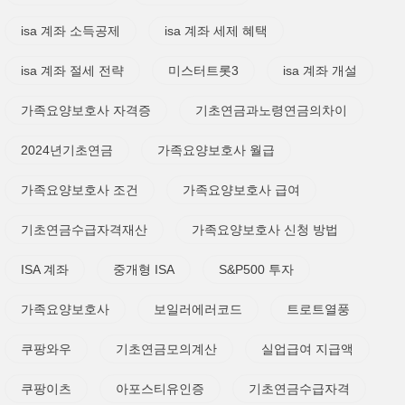
isa 계좌 소득공제
isa 계좌 세제 혜택
isa 계좌 절세 전략
미스터트롯3
isa 계좌 개설
가족요양보호사 자격증
기초연금과노령연금의차이
2024년기초연금
가족요양보호사 월급
가족요양보호사 조건
가족요양보호사 급여
기초연금수급자격재산
가족요양보호사 신청 방법
ISA 계좌
중개형 ISA
S&P500 투자
가족요양보호사
보일러에러코드
트로트열풍
쿠팡와우
기초연금모의계산
실업급여 지급액
쿠팡이츠
아포스티유인증
기초연금수급자격