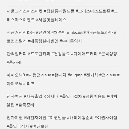
서울크리스마스마켓 #잠실롯데월드몰 #크리스마스포토존 #크
리스마스이벤트 #서울핫플레이스
지금거신전화는 #유연석 #채수빈 #mbc드라마 #금토드라마 #
로맨스릴러 #대통령실대변인 #수어통역사
단백질커피 #프로틴커피 #건강음료 #다이어트커피 #근육성장
#홈카페
아이오닉9 #대형전기suv #현대차 #e_gmp #전기차 #전기suv #
아이오닉시리즈
전자여권 #자동출입국심사대 #출입국절차 #공항이용팁 #여행
꿀팁 #출국준비
전자여권 #비전자여권 #여권발급 #해외여행준비 #여권차이점
#출입국심사 #여권보안