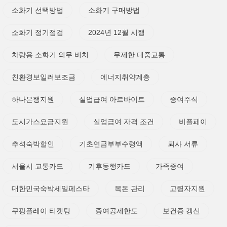
소화기 선택방법
소화기 구매방법
소화기 정기점검
2024년 12월 시행
차량용 소화기 의무 비치
무제한 대중교통
친환경보일러보조금
에너지취약계층
하나은행지원
실업급여 아르바이트
증여주식
도시가스요금지원
실업급여 자격 조건
비플페이
추석숙박할인
기초연금부부수령액
퇴사 서류
서울시 교통카드
기후동행카드
가족증여
대한민국숙박세일페스타
목돈 관리
고령자지원
쿠팡플레이 티켓팅
증여공제한도
보건증 갱신