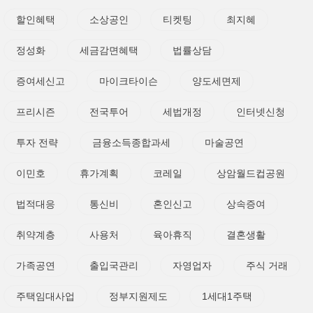
할인혜택
소상공인
티켓팅
최지혜
정성화
세금감면혜택
법률상담
증여세신고
마이크타이슨
양도세면제
프리시즌
전국투어
세법개정
인터넷신청
투자 전략
금융소득종합과세
마술공연
이민호
휴가계획
코레일
상암월드컵공원
법적대응
통신비
혼인신고
상속증여
취약계층
사용처
육아휴직
결혼생활
가족공연
출입국관리
자영업자
주식 거래
주택임대사업
정부지원제도
1세대1주택