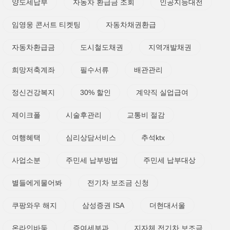
양도세납부
자동차 환급금 조회
인공지능대전
임영웅 콘서트 티켓팅
자동차채권환급
자동차환급금
도시철도채권
지역개발채권
희망저축계좌
필수서류
배관관리
정신건강복지
30% 할인
계약직 실업급여
제이크폴
시술후관리
교통비 절감
여행혜택
심리상담서비스
추석ktx
사업소분
주민세 납부방법
주민세 납부대상
별들에게물어봐
전기차 보조금 신청
쿠팡와우 해지
삼성증권 ISA
더현대서울
온라인바둑
증여세부과
지자체 전기차 보조금