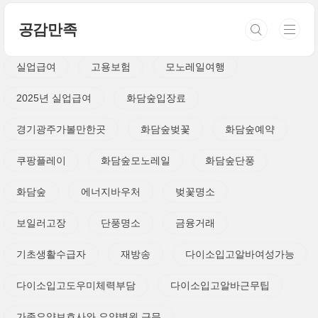
본문 바로가기
공감만족
실업급여
고용보험
모노레일여행
2025년 실업급여
화담숲입장료
경기광주가볼만한곳
화담숲벚꽃
화담숲예약
쿠팡플레이
화담숲모노레일
화담숲단풍
화담숲
에너지바우처
벚꽃명소
보일러고장
단풍명소
금융거래
기초생활수급자
재방송
다이소입고알바여성가능
다이소입고도우미체력부담
다이소입고알바근무팁
가족요양보호사와 요양병원 근무