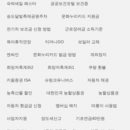
숙박세일 페스타
공공보건포털 보건증
송도달빛축제공원주차
문화누리카드 지원금
전기차 보조금 신청 방법
근로장려금 소득기준
육아휴직연장
티머니GO
보일러 교체
엔싸인
문화누리카드 발급 방법
계좌정지
희망저축계좌2
희망저축계좌1
쿠팡 환불
키움증권 ISA
슈링크유니버스
자동차 채권
농축산물 할인
대한민국 농할상품권
농할상품권
자동차 환급금 신청
멤버십 해지
따릉이 사용법
사업자지원
양도세신고
기초연금40만원