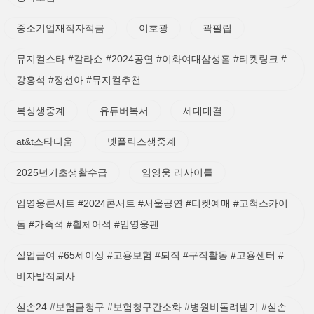
중소기업재직자적금
이호광
곽필립
뮤지컬스타 #갈라쇼 #2024공연 #이화여대삼성홀 #티켓링크 #
강홍석 #정선아 #뮤지컬추천
복싱생중계
유튜버복서
세대대결
at&t스타디움
넷플릭스생중계
2025년기초생활수급
임영웅 리사이틀
임영웅콘서트 #2024콘서트 #서울공연 #티켓예매 #고척스카이
돔 #가족석 #휠체어석 #임영웅팬
실업급여 #65세이상 #고용보험 #퇴직 #구직활동 #고용센터 #
비자발적퇴사
실손24 #보험금청구 #보험청구간소화 #병원비돌려받기 #실손