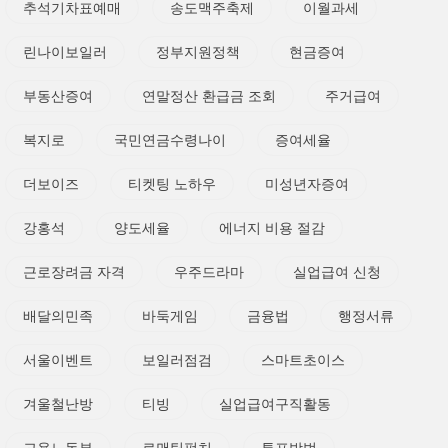
추석기차표예매
송도맥주축제
이월과세
린나이보일러
정부지원정책
현금증여
부동산증여
연말정산 환급금 조회
주거급여
복지로
국민연금수령나이
증여세율
더보이즈
티켓팅 노하우
미성년자증여
강홍석
양도세율
에너지 비용 절감
근로장려금 자격
우주드라마
실업급여 신청
배달의민족
바둑게임
금융법
행정서류
서울이벤트
보일러점검
스마트초이스
겨울철난방
티빙
실업급여구직활동