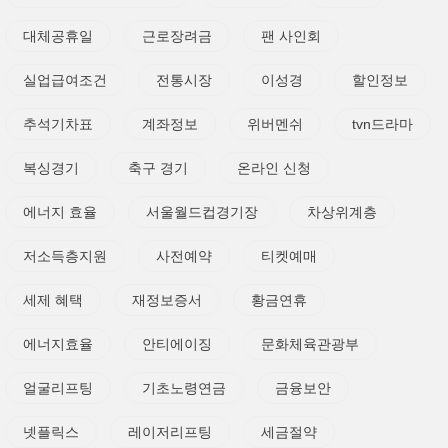
대체공휴일
근로장려금
팬 사인회
실업급여조건
전통시장
이성경
할인정보
추석기차표
계좌정보
위버멘쉬
tvn드라마
복싱경기
축구 경기
온라인 신청
에너지 효율
서울월드컵경기장
차상위계층
저소득층지원
사전예약
티켓예매
세제 혜택
재정보증서
황금연휴
에너지효율
안티에이징
문화체육관광부
얼굴리프팅
기초노령연금
금융보안
넷플릭스
레이저리프팅
세금절약