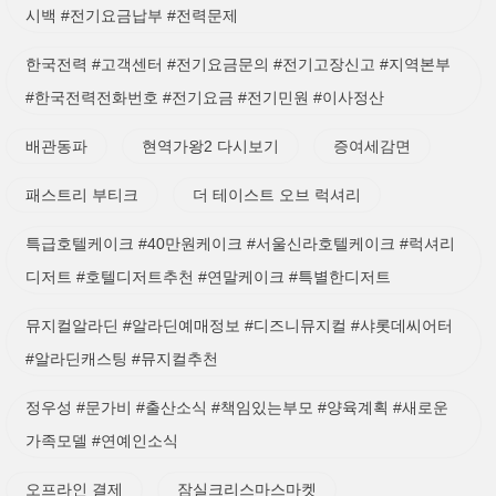
시백 #전기요금납부 #전력문제
한국전력 #고객센터 #전기요금문의 #전기고장신고 #지역본부
#한국전력전화번호 #전기요금 #전기민원 #이사정산
배관동파
현역가왕2 다시보기
증여세감면
패스트리 부티크
더 테이스트 오브 럭셔리
특급호텔케이크 #40만원케이크 #서울신라호텔케이크 #럭셔리
디저트 #호텔디저트추천 #연말케이크 #특별한디저트
뮤지컬알라딘 #알라딘예매정보 #디즈니뮤지컬 #샤롯데씨어터
#알라딘캐스팅 #뮤지컬추천
정우성 #문가비 #출산소식 #책임있는부모 #양육계획 #새로운
가족모델 #연예인소식
오프라인 결제
잠실크리스마스마켓