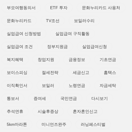
부모여행동의서
ETF 투자
문화누리카드 사용처
문화누리카드
TV조선
보일러수리
실업급여 신청방법
실업급여 구직활동
실업급여 조건
정부지원금
실업급여신청
복지혜택
창업지원
금융정보
기초연금
보이스피싱
절세전략
세금신고
홈택스
이직확인서
보일러
노령연금
자금세탁
통보서
증여세
국민연금
다시보기
추석연휴
시술후증상
혼자혼인신고
5km마라톤
미니언즈완주
러닝페스티벌