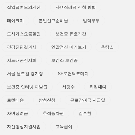
실업급여모의계산
자녀장려금 신청 방법
테이크미
혼인신고준비물
법적부부
도시가스요금할인
보건증 유효기간
건강진단결과서
연말정산 미리보기
추캉스
지드래곤전시회
보건소 보건증
서울 월드컵 경기장
SF로맨틱코미디
보건증 인터넷 재발급
서경수
워킹대디
로켓배송
방청신청
근로장려금 지급일
자녀장려금
추석승차권
김수찬
자산형성지원사업
교육급여