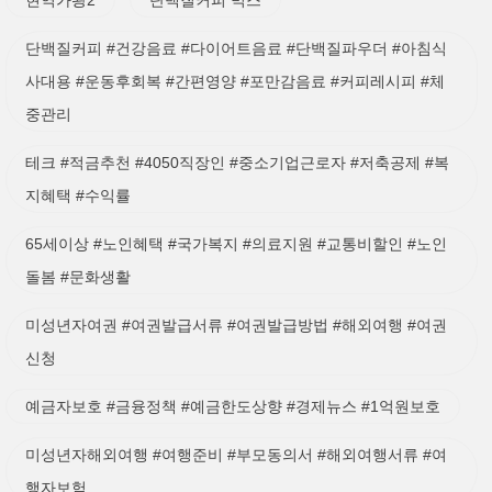
현역가왕2
단백질커피 믹스
단백질커피 #건강음료 #다이어트음료 #단백질파우더 #아침식
사대용 #운동후회복 #간편영양 #포만감음료 #커피레시피 #체
중관리
테크 #적금추천 #4050직장인 #중소기업근로자 #저축공제 #복
지혜택 #수익률
65세이상 #노인혜택 #국가복지 #의료지원 #교통비할인 #노인
돌봄 #문화생활
미성년자여권 #여권발급서류 #여권발급방법 #해외여행 #여권
신청
예금자보호 #금융정책 #예금한도상향 #경제뉴스 #1억원보호
미성년자해외여행 #여행준비 #부모동의서 #해외여행서류 #여
행자보험