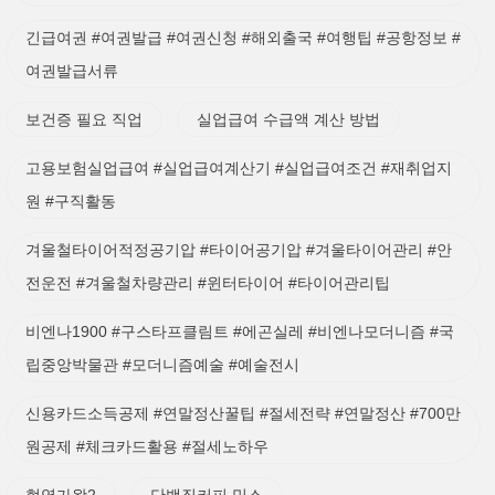
긴급여권 #여권발급 #여권신청 #해외출국 #여행팁 #공항정보 #
여권발급서류
보건증 필요 직업
실업급여 수급액 계산 방법
고용보험실업급여 #실업급여계산기 #실업급여조건 #재취업지
원 #구직활동
겨울철타이어적정공기압 #타이어공기압 #겨울타이어관리 #안
전운전 #겨울철차량관리 #윈터타이어 #타이어관리팁
비엔나1900 #구스타프클림트 #에곤실레 #비엔나모더니즘 #국
립중앙박물관 #모더니즘예술 #예술전시
신용카드소득공제 #연말정산꿀팁 #절세전략 #연말정산 #700만
원공제 #체크카드활용 #절세노하우