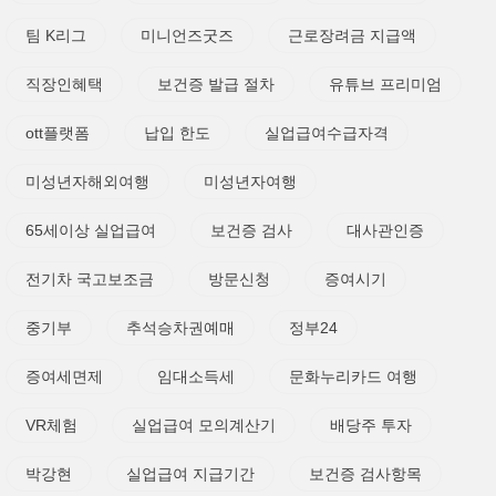
팀 K리그
미니언즈굿즈
근로장려금 지급액
직장인혜택
보건증 발급 절차
유튜브 프리미엄
ott플랫폼
납입 한도
실업급여수급자격
미성년자해외여행
미성년자여행
65세이상 실업급여
보건증 검사
대사관인증
전기차 국고보조금
방문신청
증여시기
중기부
추석승차권예매
정부24
증여세면제
임대소득세
문화누리카드 여행
VR체험
실업급여 모의계산기
배당주 투자
박강현
실업급여 지급기간
보건증 검사항목