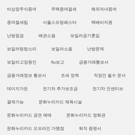
비상장주식증여
주택증여절세
해외자녀증여
증여절세팁
서울스프링페스타
택배비지원
난방점검
배관소음
보일러공기혼입
보일러텅텅소리
보일러소음
난방문제
보일러고장원인
fiu보고
금융거래통보서
금융거래정보 통보서
조세 정책
직장인 필수 문서
데이지가든
전기차 추가보조금
전기차 인센티브
결제가능
문화누리카드 체육시설
문화누리카드 공연 예매
문화누리카드 영화관
문화누리카드 오프라인 가맹점
퇴직 증명서