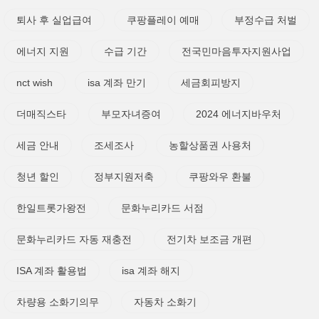
퇴사 후 실업급여
쿠팡플레이 예매
부정수급 처벌
에너지 지원
수급 기간
전국민마음투자지원사업
nct wish
isa 계좌 만기
세금회피방지
더매직스타
부모자녀증여
2024 에너지바우처
세금 안내
조세조사
농할상품권 사용처
청년 할인
정부지원저축
쿠팡와우 환불
한일트롯가왕전
문화누리카드 서점
문화누리카드 자동 재충전
전기차 보조금 개편
ISA 계좌 활용법
isa 계좌 해지
차량용 소화기의무
자동차 소화기