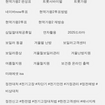
현역가왕2 편성표
트롯서바이벌
트롯가왕
네이버now투표
현역가왕2투표방법
현역가왕2투표
현역가왕2 재방송
삼일절대체공휴일
연차활용
2025드라마
보일러 동결
겨울펄 난방
보일러고객센터
보일러증상
겨울철보일러관리
겨울난방지원
여름철지원
겨울철지원
보건증 온라인 출력
미래에셋 isa
정전대처 #전기고장 #차단기 #전기안전 #가정관리 #정전예방 #
비상대처
정전신고 #한전앱 #전기고장대처법 #한전고객센터 #에너지캐