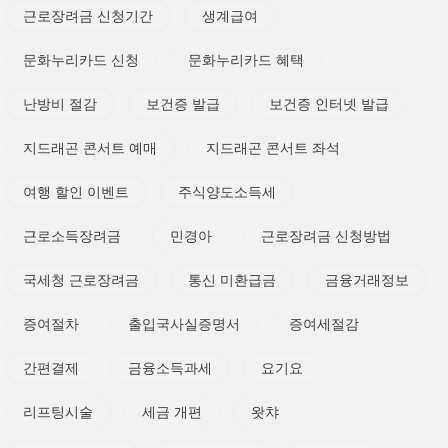
근로장려금 신청기간
생계급여
문화누리카드 신청
문화누리카드 혜택
난방비 절감
보건증 발급
보건증 인터넷 발급
지드래곤 콘서트 예매
지드래곤 콘서트 좌석
여행 할인 이벤트
주식양도소득세
근로소득장려금
민경아
근로장려금 신청방법
국세청 근로장려금
통신 미환급금
금융거래정보
증여절차
출입국사실증명서
증여세절감
간편결제
금융소득과세
요기요
리프팅시술
세금 개편
왓챠