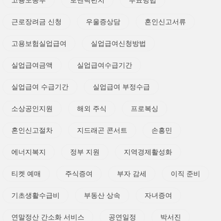
고용노동부
로맨틱펀치
투표방법
근로장려금 신청
우울증상담
혼인신고서류
고용보험실업급여
실업급여신청방법
실업급여금액
실업급여수급기간
실업급여 수급기간
실업급여 부정수급
소상공인지원
해외 주식
프로복싱
혼인신고절차
지드래곤 콘서트
손흥민
에너지복지
정부 지원
지역경제활성화
티켓 예매
주식증여
부자 감세
이직 준비
기초생활수급비
부동산 상속
자녀증여
연말정산 간소화 서비스
공연일정
박서진