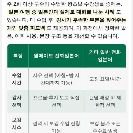
주 2회 이상 꾸준히 수업한 왕초보 수강생들 중에는,
일본 여행 중 일본인과 실제로 대화를 나눈 사례
도
있습니다. 매 수업 후
강사가 부족한 부분을 짚어주는
개인 맞춤 피드백
도 제공되며, 이 과정에서 정확한 발
음, 어휘 사용, 문장 구조 등을 개선할 수 있습니다.
기타 일반 전화
특징
윌메이트 전화일본어
일본어
수업
자유 선택 (아침~밤 시
고정 요일/시간
시간
간대까지 가능)
강사
프로필·후기 보고 직접
랜덤 배정 or 제
선택
선택
한적 선택
보강
결석 시 보강 수업 신청
보강 불가 또는
시스
가능
수수료 발생