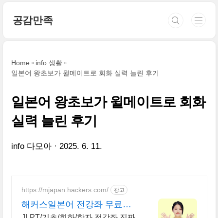
본문 바로가기
공감만족
Home
info 생활
일본어 왕초보가 윌메이트로 회화 실력 늘린 후기
일본어 왕초보가 윌메이트로 회화
실력 늘린 후기
info 다모아
2025. 6. 11.
https://mjapan.hackers.com/
광고
해커스일본어 전강좌 무료배
포
JLPT/기초/회화/한자 전강좌 진짜