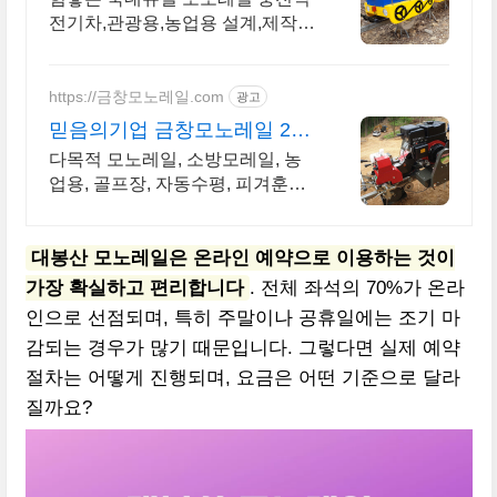
전기차,관광용,농업용 설계,제작,
설치 A/S까지!
https://금창모노레일.com
광고
믿음의기업 금창모노레일 20
년간 축적된 기술
다목적 모노레일, 소방모레일, 농
업용, 골프장, 자동수평, 피겨훈련,
방역등 문의 설계 및 시공력으로
안정성 제공
대봉산 모노레일은 온라인 예약으로 이용하는 것이
가장 확실하고 편리합니다
. 전체 좌석의 70%가 온라
인으로 선점되며, 특히 주말이나 공휴일에는 조기 마
감되는 경우가 많기 때문입니다. 그렇다면 실제 예약
절차는 어떻게 진행되며, 요금은 어떤 기준으로 달라
질까요?