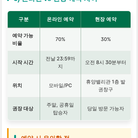
구분
온라인 예약
현장 예약
예약 가능
70%
30%
비율
전날 23:59까
시작 시간
오전 8시 30분부터
지
휴양밸리관 1층 발
위치
모바일/PC
권창구
주말, 공휴일
권장 대상
당일 방문 가능자
탑승자