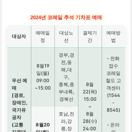
2024년 코레일 추석 기차표 예매
예매일
대상노
결제기
예매방
대상자
정
선
간
법
경부,경
- 전화
전,동
8월19
접수
해,대
일(월)
코레일
구,
우선 예
09:00
철도 고
충북,중
8월
매
~15:00
객센터
부내륙,
22(목)
[경로,
(1544
경북선
15:00
장애인,
-
~
국가유
8545)
호남,전
8월
공자
라,강
28(수)
(교통
8월20
- 온라
릉,장
24:00