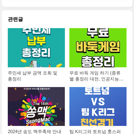
관련글
주민세 납부 금액 조회 및
무료 바둑 게임 하기 (종류
총정리
별 총정리 대전, 인공지능
등)
2024년 송도 맥주축제 안내
팀 K리그와 토트넘 훗스퍼