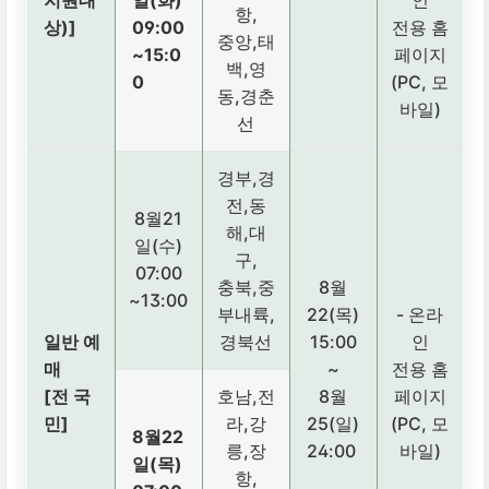
지원대
일(화)
인
항,
상)]
09:00
전용 홈
중앙,태
~15:0
페이지
백,영
0
(PC, 모
동,경춘
바일)
선
경부,경
전,동
8월21
해,대
일(수)
구,
07:00
충북,중
8월
~13:00
부내륙,
22(목)
- 온라
일반 예
경북선
15:00
인
매
~
전용 홈
[전 국
호남,전
8월
페이지
민]
라,강
25(일)
(PC, 모
8월22
릉,장
24:00
바일)
일(목)
항,