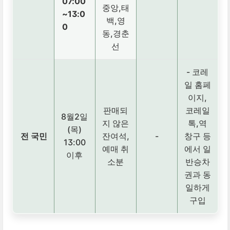
07:00
중앙,태
~13:0
백,영
0
동,경춘
선
- 코레
일 홈페
이지,
판매되
코레일
8월2일
지 않은
톡,역
(목)
전 국민
잔여석,
-
창구 등
13:00
예매 취
에서 일
이후
소분
반승차
권과 동
일하게
구입