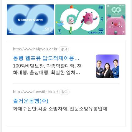
http://www.helpyou.or.kr
광고
동행 헬프유 압도적재이용
2011년개업 압도적 재이용
100%비밀보장, 각종역할대행, 전
화대행, 출장대행, 확실한 일처리,
상황해결전문 역할대행, 상황연출
전문업체, 어떤 상황이던 대행이
가능합니다.
http://www.funwith.co.kr/
광고
즐거운동행(주)
화재수신반,각종 소방자재, 전문소방유통업체